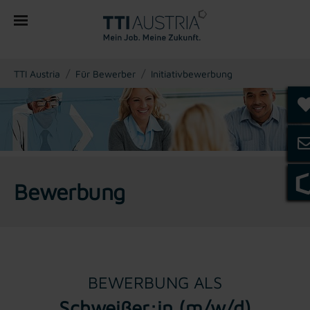
You are here:
TTI Austria
Für Bewerber
Initiativbewerbung
Bewerbung
BEWERBUNG ALS
Schweißer:in (m/w/d)