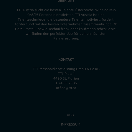
ÜBER UNS
TTI Austria sucht die besten Talente Österreichs. Wir sind kein
0/8/15 Personaldienstleister, TTI Austria ist eine
Talenteschmiede, die besondere Talente motiviert, fordert,
fördert und mit den besten Unternehmen zusammenbringt. Ob
Holz-, Metall- sowie Technikfreak oder kaufmännisches Genie,
wir finden
den perfekten
Job für deinen nächsten
Karrieresprung.
KONTAKT
TTI Personaldienstleistung GmbH & Co KG
TTI-Platz 1
4490 St. Florian
T
+43 5 7505
office@tti.at
AGB
IMPRESSUM