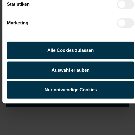
Statistiken
Marketing
Ich habe die
Datenschutzerklärung
gelesen und verstanden
und willige ein, dass meine personenbezogenen Daten im
Rahmen meiner Initiativbewerbung für die Dauer von drei
Jahren verarbeitet werden dürfen.*
Alle Cookies zulassen
Auswahl erlauben
Nur notwendige Cookies
Job suchen