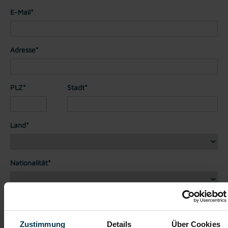
E-Mail*
Adresse*
PLZ*
Stadt*
Land*
Nationalität*
Telefon*
Zustimmung
Details
Über Cookies