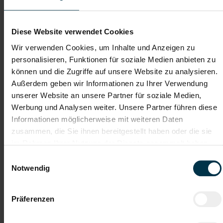
Dateianhänge (max. 30MB gesamt - Bilder, Word oder PDF)
Lebenslauf
Diese Website verwendet Cookies
Wir verwenden Cookies, um Inhalte und Anzeigen zu
personalisieren, Funktionen für soziale Medien anbieten zu
Bewerbungsschreiben
können und die Zugriffe auf unsere Website zu analysieren.
Außerdem geben wir Informationen zu Ihrer Verwendung
unserer Website an unsere Partner für soziale Medien,
Empfehlungschreiben / Zeugnisse
Werbung und Analysen weiter. Unsere Partner führen diese
Informationen möglicherweise mit weiteren Daten
zusammen, die Sie ihnen bereitgestellt haben oder die sie
im Rahmen Ihrer Nutzung der Dienste gesammelt haben.
Einwilligungsauswahl
Datei 4
Notwendig
Präferenzen
Datei 5