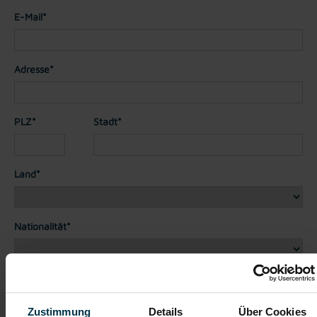
E-Mail*
Adresse*
PLZ*
Stadt*
Land*
Nationalität*
Telefon*
Zustimmung
Details
Über Cookies