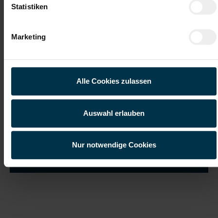
Statistiken
Marketing
Ich habe die
Datenschutzerklärung
gelesen und verstanden
und willige ein, dass meine personenbezogenen Daten im
Rahmen meiner Initiativbewerbung für die Dauer von drei
Jahren verarbeitet werden dürfen.*
Alle Cookies zulassen
Auswahl erlauben
Nur notwendige Cookies
Job suchen