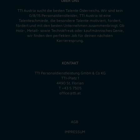
ÜBER UNS
TTI Austria sucht die besten Talente Österreichs. Wir sind kein
0/8/15 Personaldienstleister, TTI Austria ist eine
Talenteschmiede, die besondere Talente motiviert, fordert,
fördert und mit den besten Unternehmen zusammenbringt. Ob
Holz-, Metall- sowie Technikfreak oder kaufmännisches Genie,
wir finden
den perfekten
Job für deinen nächsten
Karrieresprung.
KONTAKT
TTI Personaldienstleistung GmbH & Co KG
TTI-Platz 1
4490 St. Florian
T
+43 5 7505
office@tti.at
AGB
IMPRESSUM