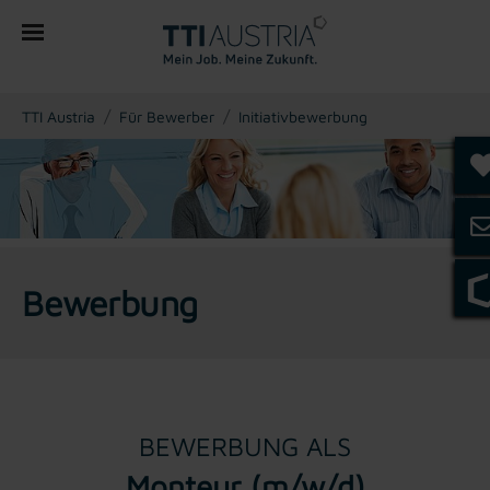
You are here:
TTI Austria
Für Bewerber
Initiativbewerbung
Bewerbung
BEWERBUNG ALS
Monteur (m/w/d)