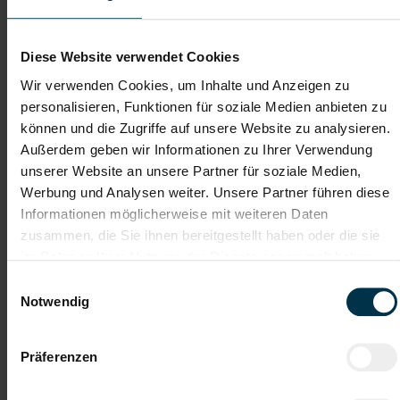
Dateianhänge (max. 30MB gesamt - Bilder, Word oder PDF)
Lebenslauf
Diese Website verwendet Cookies
Wir verwenden Cookies, um Inhalte und Anzeigen zu
personalisieren, Funktionen für soziale Medien anbieten zu
Bewerbungsschreiben
können und die Zugriffe auf unsere Website zu analysieren.
Außerdem geben wir Informationen zu Ihrer Verwendung
unserer Website an unsere Partner für soziale Medien,
Empfehlungschreiben / Zeugnisse
Werbung und Analysen weiter. Unsere Partner führen diese
Informationen möglicherweise mit weiteren Daten
zusammen, die Sie ihnen bereitgestellt haben oder die sie
im Rahmen Ihrer Nutzung der Dienste gesammelt haben.
Einwilligungsauswahl
Datei 4
Notwendig
Präferenzen
Datei 5