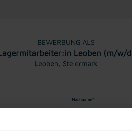
BEWERBUNG ALS
Lagermitarbeiter:in Leoben (m/w/d
Leoben, Steiermark
Nachname*
Geburtstag*
(Sie müssen für ei