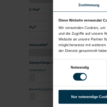
Zustimmung
E-Mail*
Diese Website verwendet C
PLZ*
Stadt*
Wir verwenden Cookies, um I
und die Zugriffe auf unsere 
Website an unsere Partner fü
Nationalität*
möglicherweise mit weiteren
der Dienste gesammelt habe
Einwilligungsauswahl
Dateianhänge (max. 30MB gesamt - Bilder, Word o
Notwendig
Lebenslauf
Bewerbungsschreiben
Nur notwendige Cook