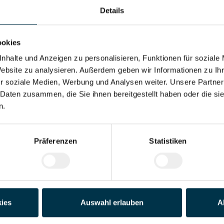
Details
Adresse*
ookies
Land*
nhalte und Anzeigen zu personalisieren, Funktionen für soziale
Website zu analysieren. Außerdem geben wir Informationen zu I
r soziale Medien, Werbung und Analysen weiter. Unsere Partner
Telefon*
 Daten zusammen, die Sie ihnen bereitgestellt haben oder die s
n.
der PDF)
Präferenzen
Statistiken
Datei 4
Datei 5
ies
Auswahl erlauben
A