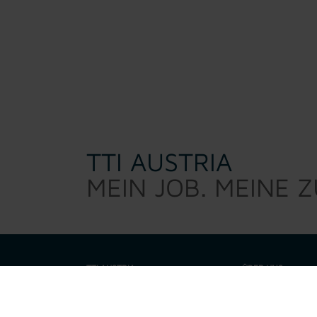
TTI AUSTRIA
MEIN JOB. MEINE 
TTI AUSTRIA
ÜBER UNS
TTI Austria sucht d
Warum TTI
sind kein 0/8/15 Per
eine Talenteschmie
Job suchen