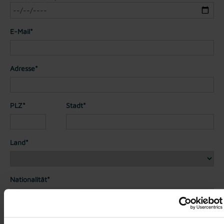
E-Mail*
Adresse*
PLZ*
Stadt*
Land*
Nationalität*
Telefon*