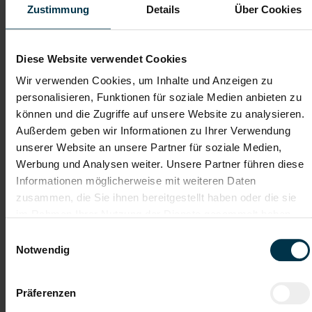
Zustimmung
Details
Über Cookies
Dateianhänge (max. 30MB gesamt - Bilder, Word oder PDF)
Diese Website verwendet Cookies
Lebenslauf
Wir verwenden Cookies, um Inhalte und Anzeigen zu
personalisieren, Funktionen für soziale Medien anbieten zu
können und die Zugriffe auf unsere Website zu analysieren.
Bewerbungsschreiben
Außerdem geben wir Informationen zu Ihrer Verwendung
unserer Website an unsere Partner für soziale Medien,
Werbung und Analysen weiter. Unsere Partner führen diese
Empfehlungschreiben / Zeugnisse
Informationen möglicherweise mit weiteren Daten
zusammen, die Sie ihnen bereitgestellt haben oder die sie
im Rahmen Ihrer Nutzung der Dienste gesammelt haben.
Einwilligungsauswahl
Notwendig
Datei 4
Präferenzen
Datei 5