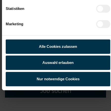
Statistiken
Marketing
Ich habe die
Datenschutzerklärung
gelesen und verstanden
und willige ein, dass meine personenbezogenen Daten im
Rahmen meiner Initiativbewerbung für die Dauer von drei
Alle Cookies zulassen
Jahren verarbeitet werden dürfen.*
Auswahl erlauben
Nur notwendige Cookies
Job suchen