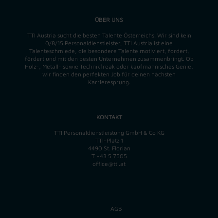
ÜBER UNS
TTI Austria sucht die besten Talente Österreichs. Wir sind kein
0/8/15 Personaldienstleister, TTI Austria ist eine
Talenteschmiede, die besondere Talente motiviert, fordert,
fördert und mit den besten Unternehmen zusammenbringt. Ob
Holz-, Metall- sowie Technikfreak oder kaufmännisches Genie,
wir finden
den perfekten
Job für deinen nächsten
Karrieresprung.
KONTAKT
TTI Personaldienstleistung GmbH & Co KG
TTI-Platz 1
4490 St. Florian
T
+43 5 7505
office@tti.at
AGB