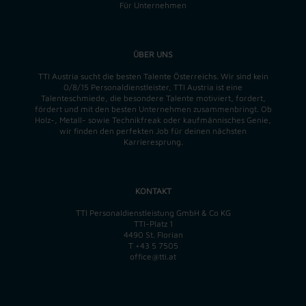
Für Unternehmen
ÜBER UNS
TTI Austria sucht die besten Talente Österreichs. Wir sind kein
0/8/15 Personaldienstleister, TTI Austria ist eine
Talenteschmiede, die besondere Talente motiviert, fordert,
fördert und mit den besten Unternehmen zusammenbringt. Ob
Holz-, Metall- sowie Technikfreak oder kaufmännisches Genie,
wir finden
den perfekten
Job für deinen nächsten
Karrieresprung.
KONTAKT
TTI Personaldienstleistung GmbH & Co KG
TTI-Platz 1
4490 St. Florian
T
+43 5 7505
office@tti.at