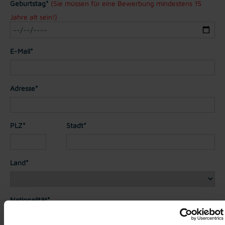
Geburtstag*
(Sie müssen für eine Bewerbung mindestens 15
Jahre alt sein!)
E-Mail*
Adresse*
PLZ*
Stadt*
Land*
Nationalität*