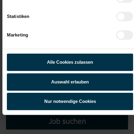
Datei 5
Statistiken
Marketing
Ich habe die
Datenschutzerklärung
gelesen und verstanden
und willige ein, dass meine personenbezogenen Daten im
Alle Cookies zulassen
Rahmen meiner Initiativbewerbung für die Dauer von drei
Jahren verarbeitet werden dürfen.*
Auswahl erlauben
Nur notwendige Cookies
Job suchen