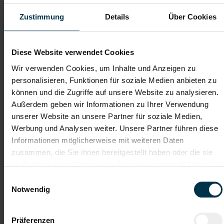
Telefon*
Zustimmung
Details
Über Cookies
Dateianhänge (max. 30MB gesamt - Bilder, Word oder PDF)
Diese Website verwendet Cookies
Lebenslauf
Wir verwenden Cookies, um Inhalte und Anzeigen zu
personalisieren, Funktionen für soziale Medien anbieten zu
können und die Zugriffe auf unsere Website zu analysieren.
Bewerbungsschreiben
Außerdem geben wir Informationen zu Ihrer Verwendung
unserer Website an unsere Partner für soziale Medien,
Werbung und Analysen weiter. Unsere Partner führen diese
Informationen möglicherweise mit weiteren Daten
Empfehlungschreiben / Zeugnisse
zusammen, die Sie ihnen bereitgestellt haben oder die sie
im Rahmen Ihrer Nutzung der Dienste gesammelt haben.
Einwilligungsauswahl
Notwendig
Datei 4
Präferenzen