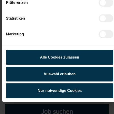
Präferenzen
Datei 5
Statistiken
Marketing
Ich habe die
Datenschutzerklärung
gelesen und verstanden
Alle Cookies zulassen
und willige ein, dass meine personenbezogenen Daten im
Rahmen meiner Initiativbewerbung für die Dauer von drei
Jahren verarbeitet werden dürfen.*
Auswahl erlauben
Nur notwendige Cookies
Job suchen