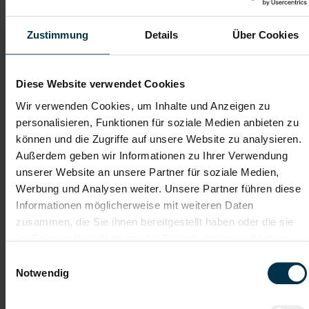
Zustimmung
Details
Über Cookies
Telefon*
Diese Website verwendet Cookies
Dateianhänge (max. 30MB gesamt - Bilder, Word oder PDF)
Wir verwenden Cookies, um Inhalte und Anzeigen zu
Lebenslauf
personalisieren, Funktionen für soziale Medien anbieten zu
können und die Zugriffe auf unsere Website zu analysieren.
Außerdem geben wir Informationen zu Ihrer Verwendung
Bewerbungsschreiben
unserer Website an unsere Partner für soziale Medien,
Werbung und Analysen weiter. Unsere Partner führen diese
Informationen möglicherweise mit weiteren Daten
Empfehlungschreiben / Zeugnisse
zusammen, die Sie ihnen bereitgestellt haben oder die sie
im Rahmen Ihrer Nutzung der Dienste gesammelt haben.
Einwilligungsauswahl
Notwendig
Datei 4