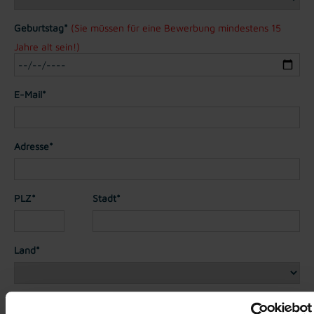
Geburtstag*
(Sie müssen für eine Bewerbung mindestens 15
Jahre alt sein!)
E-Mail*
Adresse*
PLZ*
Stadt*
Land*
Nationalität*