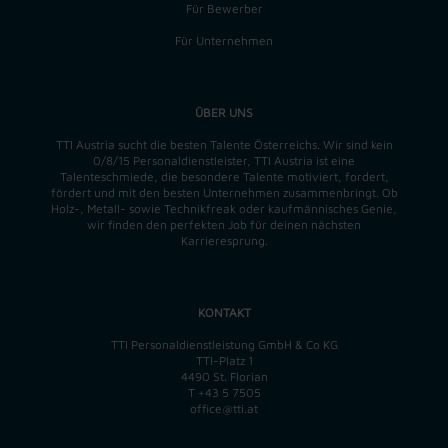
Für Bewerber
Für Unternehmen
ÜBER UNS
TTI Austria sucht die besten Talente Österreichs. Wir sind kein
0/8/15 Personaldienstleister, TTI Austria ist eine
Talenteschmiede, die besondere Talente motiviert, fordert,
fördert und mit den besten Unternehmen zusammenbringt. Ob
Holz-, Metall- sowie Technikfreak oder kaufmännisches Genie,
wir finden
den perfekten
Job für deinen nächsten
Karrieresprung.
KONTAKT
TTI Personaldienstleistung GmbH & Co KG
TTI-Platz 1
4490 St. Florian
T
+43 5 7505
office@tti.at