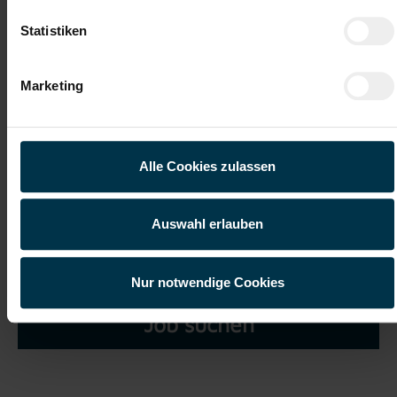
Statistiken
Marketing
Ich habe die
Datenschutzerklärung
gelesen und verstanden
und willige ein, dass meine personenbezogenen Daten im
Rahmen meiner Initiativbewerbung für die Dauer von drei
Alle Cookies zulassen
Jahren verarbeitet werden dürfen.*
Auswahl erlauben
Nur notwendige Cookies
Job suchen