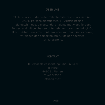
ÜBER UNS
TTI Austria sucht die besten Talente Österreichs. Wir sind kein
0/8/15 Personaldienstleister, TTI Austria ist eine
Talenteschmiede, die besondere Talente motiviert, fordert,
fördert und mit den besten Unternehmen zusammenbringt. Ob
Holz-, Metall- sowie Technikfreak oder kaufmännisches Genie,
wir finden
den perfekten
Job für deinen nächsten
Karrieresprung.
KONTAKT
TTI Personaldienstleistung GmbH & Co KG
TTI-Platz 1
4490 St. Florian
T
+43 5 7505
office@tti.at
AGB