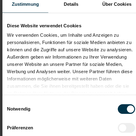
Zustimmung
Details
Über Cookies
Dateianhänge (max. 30MB gesamt - Bilder, Word oder PDF)
Diese Website verwendet Cookies
Lebenslauf
Wir verwenden Cookies, um Inhalte und Anzeigen zu
personalisieren, Funktionen für soziale Medien anbieten zu
können und die Zugriffe auf unsere Website zu analysieren.
Bewerbungsschreiben
Außerdem geben wir Informationen zu Ihrer Verwendung
unserer Website an unsere Partner für soziale Medien,
Werbung und Analysen weiter. Unsere Partner führen diese
Empfehlungschreiben / Zeugnisse
Informationen möglicherweise mit weiteren Daten
zusammen, die Sie ihnen bereitgestellt haben oder die sie
im Rahmen Ihrer Nutzung der Dienste gesammelt haben.
Einwilligungsauswahl
Notwendig
Datei 4
Präferenzen
Datei 5