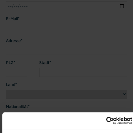
E-Mail*
Adresse*
PLZ*
Stadt*
Land*
Nationalität*
Telefon*