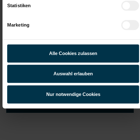
Statistiken
Marketing
Ich habe die
Datenschutzerklärung
gelesen und verstanden
und willige ein, dass meine personenbezogenen Daten im
Rahmen meiner Initiativbewerbung für die Dauer von drei
Jahren verarbeitet werden dürfen.*
Alle Cookies zulassen
Auswahl erlauben
Nur notwendige Cookies
Job suchen