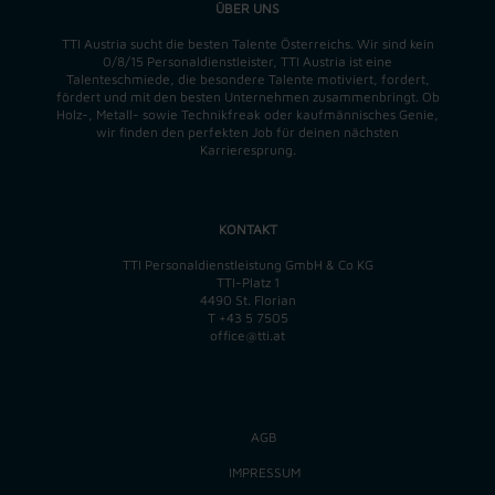
ÜBER UNS
TTI Austria sucht die besten Talente Österreichs. Wir sind kein
0/8/15 Personaldienstleister, TTI Austria ist eine
Talenteschmiede, die besondere Talente motiviert, fordert,
fördert und mit den besten Unternehmen zusammenbringt. Ob
Holz-, Metall- sowie Technikfreak oder kaufmännisches Genie,
wir finden
den perfekten
Job für deinen nächsten
Karrieresprung.
KONTAKT
TTI Personaldienstleistung GmbH & Co KG
TTI-Platz 1
4490 St. Florian
T
+43 5 7505
office@tti.at
AGB
IMPRESSUM