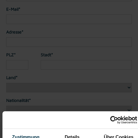
E-Mail*
Adresse*
PLZ*
Stadt*
Land*
Nationalität*
Telefon*
Zustimmung
Details
Über Cookies