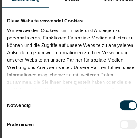
Dateianhänge (max. 30MB gesamt - Bilder, Word oder PDF)
Lebenslauf
Diese Website verwendet Cookies
Wir verwenden Cookies, um Inhalte und Anzeigen zu
personalisieren, Funktionen für soziale Medien anbieten zu
Bewerbungsschreiben
können und die Zugriffe auf unsere Website zu analysieren.
Außerdem geben wir Informationen zu Ihrer Verwendung
unserer Website an unsere Partner für soziale Medien,
Empfehlungschreiben / Zeugnisse
Werbung und Analysen weiter. Unsere Partner führen diese
Informationen möglicherweise mit weiteren Daten
zusammen, die Sie ihnen bereitgestellt haben oder die sie
im Rahmen Ihrer Nutzung der Dienste gesammelt haben.
Einwilligungsauswahl
Datei 4
Notwendig
Präferenzen
Datei 5