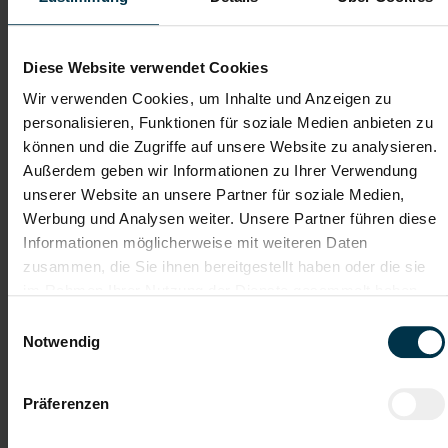
Dateianhänge (max. 30MB gesamt - Bilder, Word oder PDF)
Lebenslauf
Diese Website verwendet Cookies
Wir verwenden Cookies, um Inhalte und Anzeigen zu
personalisieren, Funktionen für soziale Medien anbieten zu
Bewerbungsschreiben
können und die Zugriffe auf unsere Website zu analysieren.
Außerdem geben wir Informationen zu Ihrer Verwendung
unserer Website an unsere Partner für soziale Medien,
Empfehlungschreiben / Zeugnisse
Werbung und Analysen weiter. Unsere Partner führen diese
Informationen möglicherweise mit weiteren Daten
zusammen, die Sie ihnen bereitgestellt haben oder die sie
im Rahmen Ihrer Nutzung der Dienste gesammelt haben.
Einwilligungsauswahl
Datei 4
Notwendig
Präferenzen
Datei 5