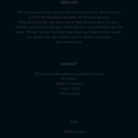
ÜBER UNS
TTI Austria sucht die besten Talente Österreichs. Wir sind kein
0/8/15 Personaldienstleister, TTI Austria ist eine
Talenteschmiede, die besondere Talente motiviert, fordert,
fördert und mit den besten Unternehmen zusammenbringt. Ob
Holz-, Metall- sowie Technikfreak oder kaufmännisches Genie,
wir finden
den perfekten
Job für deinen nächsten
Karrieresprung.
KONTAKT
TTI Personaldienstleistung GmbH & Co KG
TTI-Platz 1
4490 St. Florian
T
+43 5 7505
office@tti.at
AGB
IMPRESSUM