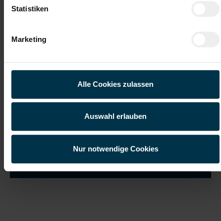
Statistiken
Marketing
Ich habe die
Datenschutzerklärung
gelesen und verstanden
und willige ein, dass meine personenbezogenen Daten im
Rahmen meiner Initiativbewerbung für die Dauer von drei
Jahren verarbeitet werden dürfen.*
Alle Cookies zulassen
Auswahl erlauben
Nur notwendige Cookies
Job suchen