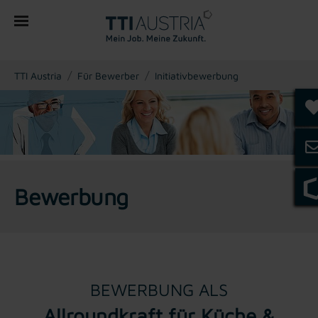
You are here:
TTI Austria
Für Bewerber
Initiativbewerbung
Bewerbung
BEWERBUNG ALS
Allroundkraft für Küche &