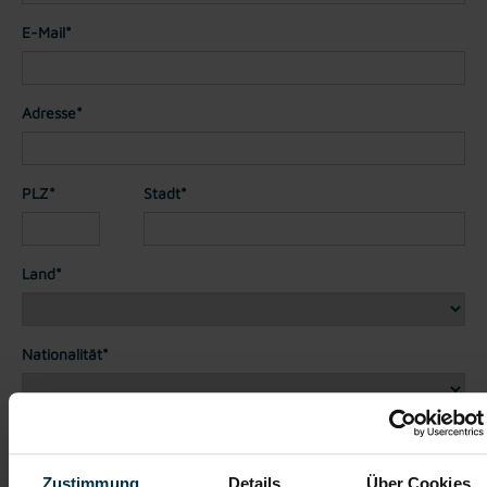
E-Mail*
Adresse*
PLZ*
Stadt*
Land*
Nationalität*
Telefon*
Zustimmung
Details
Über Cookies