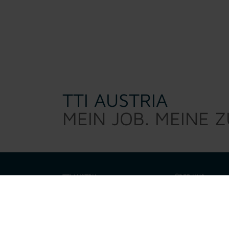
TTI AUSTRIA
MEIN JOB. MEINE 
TTI AUSTRIA
ÜBER UNS
TTI Austria sucht d
Warum TTI
sind kein 0/8/15 Per
eine Talenteschmie
Job suchen
motiviert, fordert,
Unternehmen zusam
Unsere Leistungen