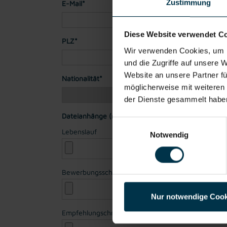
Zustimmung
E-Mail*
Diese Website verwendet C
PLZ*
Stadt*
Wir verwenden Cookies, um I
und die Zugriffe auf unsere 
Website an unsere Partner fü
Nationalität*
möglicherweise mit weiteren
der Dienste gesammelt habe
Dateianhänge (max. 30MB gesamt - Bilder, Word o
Einwilligungsauswahl
Lebenslauf
Notwendig
Bewerbungsschreiben
Nur notwendige Cook
Empfehlungschreiben / Zeugnisse