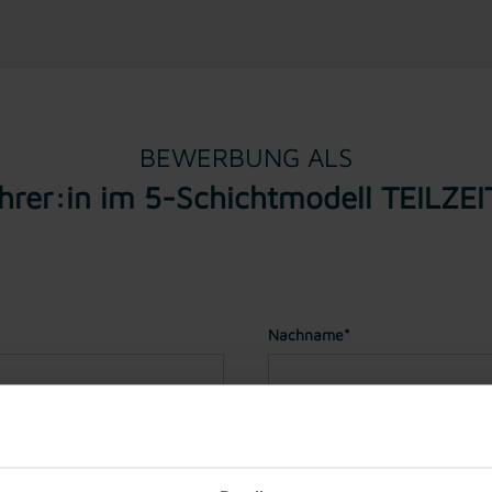
BEWERBUNG ALS
hrer:in im 5-Schichtmodell TEILZE
Nachname*
Geburtstag*
(Sie müssen für ei