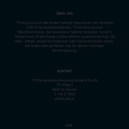
ÜBER UNS
TTI Austria sucht die besten Talente Österreichs. Wir sind kein
0/8/15 Personaldienstleister, TTI Austria ist eine
Talenteschmiede, die besondere Talente motiviert, fordert,
fördert und mit den besten Unternehmen zusammenbringt. Ob
Holz-, Metall- sowie Technikfreak oder kaufmännisches Genie,
wir finden
den perfekten
Job für deinen nächsten
Karrieresprung.
KONTAKT
TTI Personaldienstleistung GmbH & Co KG
TTI-Platz 1
4490 St. Florian
T
+43 5 7505
office@tti.at
AGB