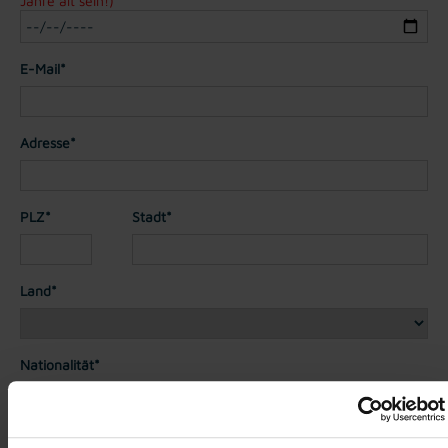
Jahre alt sein!)
E-Mail*
Adresse*
PLZ*
Stadt*
Land*
Nationalität*
Telefon*