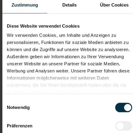
Zustimmung
Details
Über Cookies
Dateianhänge (max. 30MB gesamt - Bilder, Word oder PDF)
Diese Website verwendet Cookies
Lebenslauf
Wir verwenden Cookies, um Inhalte und Anzeigen zu
personalisieren, Funktionen für soziale Medien anbieten zu
können und die Zugriffe auf unsere Website zu analysieren.
Bewerbungsschreiben
Außerdem geben wir Informationen zu Ihrer Verwendung
unserer Website an unsere Partner für soziale Medien,
Werbung und Analysen weiter. Unsere Partner führen diese
Empfehlungschreiben / Zeugnisse
Informationen möglicherweise mit weiteren Daten
zusammen, die Sie ihnen bereitgestellt haben oder die sie
im Rahmen Ihrer Nutzung der Dienste gesammelt haben.
Einwilligungsauswahl
Notwendig
Datei 4
Präferenzen
Datei 5