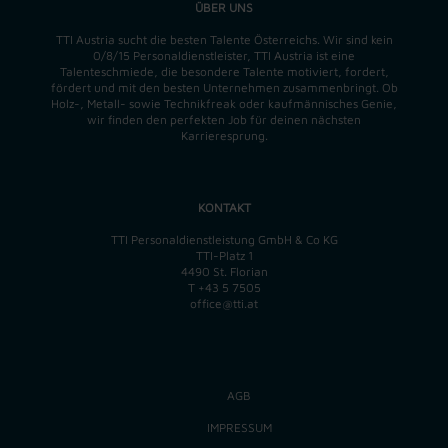
ÜBER UNS
TTI Austria sucht die besten Talente Österreichs. Wir sind kein
0/8/15 Personaldienstleister, TTI Austria ist eine
Talenteschmiede, die besondere Talente motiviert, fordert,
fördert und mit den besten Unternehmen zusammenbringt. Ob
Holz-, Metall- sowie Technikfreak oder kaufmännisches Genie,
wir finden
den perfekten
Job für deinen nächsten
Karrieresprung.
KONTAKT
TTI Personaldienstleistung GmbH & Co KG
TTI-Platz 1
4490 St. Florian
T
+43 5 7505
office@tti.at
AGB
IMPRESSUM