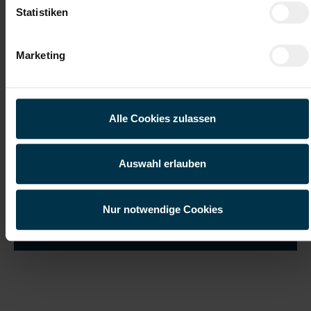
Statistiken
Marketing
Ich habe die
Datenschutzerklärung
gelesen und verstanden
und willige ein, dass meine personenbezogenen Daten im
Rahmen meiner Initiativbewerbung für die Dauer von drei
Jahren verarbeitet werden dürfen.*
Alle Cookies zulassen
Auswahl erlauben
Nur notwendige Cookies
Job suchen