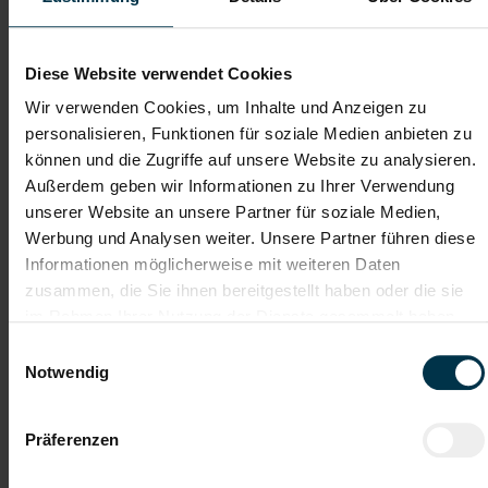
Dateianhänge (max. 30MB gesamt - Bilder, Word oder PDF)
Lebenslauf
Diese Website verwendet Cookies
Wir verwenden Cookies, um Inhalte und Anzeigen zu
personalisieren, Funktionen für soziale Medien anbieten zu
Bewerbungsschreiben
können und die Zugriffe auf unsere Website zu analysieren.
Außerdem geben wir Informationen zu Ihrer Verwendung
unserer Website an unsere Partner für soziale Medien,
Empfehlungschreiben / Zeugnisse
Werbung und Analysen weiter. Unsere Partner führen diese
Informationen möglicherweise mit weiteren Daten
zusammen, die Sie ihnen bereitgestellt haben oder die sie
im Rahmen Ihrer Nutzung der Dienste gesammelt haben.
Einwilligungsauswahl
Datei 4
Notwendig
Präferenzen
Datei 5