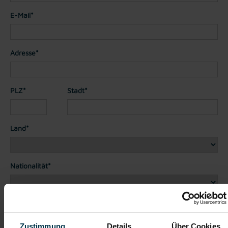
E-Mail*
Adresse*
PLZ*
Stadt*
Land*
Nationalität*
Telefon*
Zustimmung
Details
Über Cookies