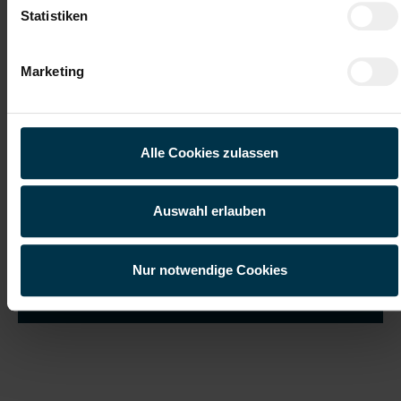
Statistiken
Marketing
Ich habe die
Datenschutzerklärung
gelesen und verstanden
und willige ein, dass meine personenbezogenen Daten im
Rahmen meiner Initiativbewerbung für die Dauer von drei
Jahren verarbeitet werden dürfen.*
Alle Cookies zulassen
Auswahl erlauben
Nur notwendige Cookies
Job suchen