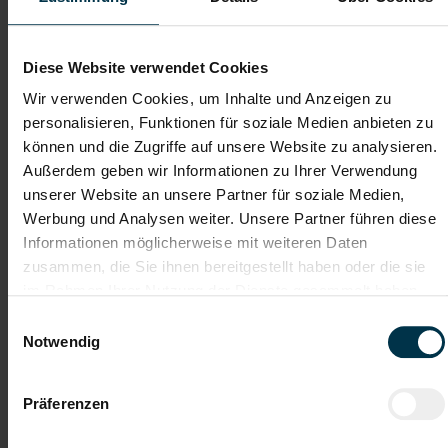
Dateianhänge (max. 30MB gesamt - Bilder, Word oder PDF)
Lebenslauf
Diese Website verwendet Cookies
Wir verwenden Cookies, um Inhalte und Anzeigen zu
personalisieren, Funktionen für soziale Medien anbieten zu
Bewerbungsschreiben
können und die Zugriffe auf unsere Website zu analysieren.
Außerdem geben wir Informationen zu Ihrer Verwendung
unserer Website an unsere Partner für soziale Medien,
Empfehlungschreiben / Zeugnisse
Werbung und Analysen weiter. Unsere Partner führen diese
Informationen möglicherweise mit weiteren Daten
zusammen, die Sie ihnen bereitgestellt haben oder die sie
im Rahmen Ihrer Nutzung der Dienste gesammelt haben.
Einwilligungsauswahl
Datei 4
Notwendig
Präferenzen
Datei 5