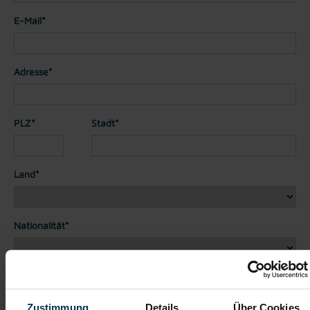
E-Mail*
Adresse*
PLZ*
Stadt*
Land*
Nationalität*
Telefon*
Zustimmung
Details
Über Cookies