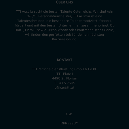
ÜBER UNS
TTI Austria sucht die besten Talente Österreichs. Wir sind kein
0/8/15 Personaldienstleister, TTI Austria ist eine
Talenteschmiede, die besondere Talente motiviert, fordert,
fördert und mit den besten Unternehmen zusammenbringt. Ob
Holz-, Metall- sowie Technikfreak oder kaufmännisches Genie,
wir finden
den perfekten
Job für deinen nächsten
Karrieresprung.
KONTAKT
TTI Personaldienstleistung GmbH & Co KG
TTI-Platz 1
4490 St. Florian
T
+43 5 7505
office@tti.at
AGB
IMPRESSUM