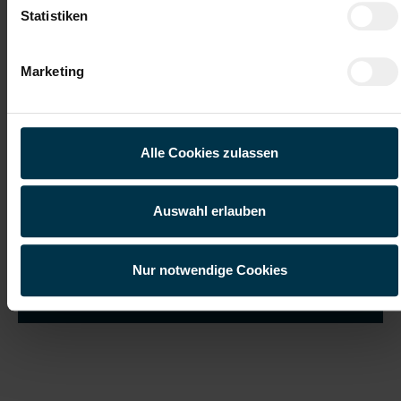
Statistiken
Marketing
Ich habe die
Datenschutzerklärung
gelesen und verstanden
und willige ein, dass meine personenbezogenen Daten im
Rahmen meiner Initiativbewerbung für die Dauer von drei
Jahren verarbeitet werden dürfen.*
Alle Cookies zulassen
Auswahl erlauben
Nur notwendige Cookies
Job suchen