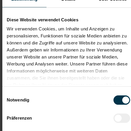
Dateianhänge (max. 30MB gesamt - Bilder, Word oder PDF)
Lebenslauf
Diese Website verwendet Cookies
Wir verwenden Cookies, um Inhalte und Anzeigen zu
personalisieren, Funktionen für soziale Medien anbieten zu
Bewerbungsschreiben
können und die Zugriffe auf unsere Website zu analysieren.
Außerdem geben wir Informationen zu Ihrer Verwendung
unserer Website an unsere Partner für soziale Medien,
Empfehlungschreiben / Zeugnisse
Werbung und Analysen weiter. Unsere Partner führen diese
Informationen möglicherweise mit weiteren Daten
zusammen, die Sie ihnen bereitgestellt haben oder die sie
im Rahmen Ihrer Nutzung der Dienste gesammelt haben.
Einwilligungsauswahl
Datei 4
Notwendig
Präferenzen
Datei 5