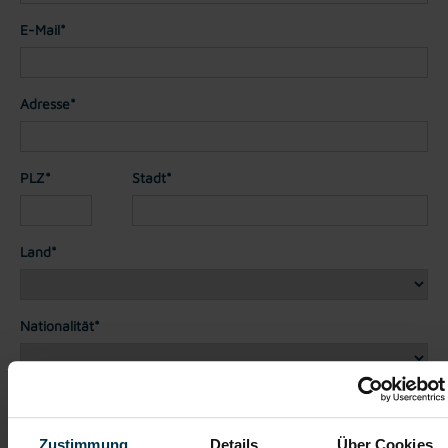
E-Mail*
Adresse*
PLZ*
Stadt*
Land*
Nationalität*
Telefon*
Zustimmung
Details
Über Cookies