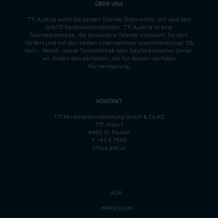
ÜBER UNS
TTI Austria sucht die besten Talente Österreichs. Wir sind kein
0/8/15 Personaldienstleister, TTI Austria ist eine
Talenteschmiede, die besondere Talente motiviert, fordert,
fördert und mit den besten Unternehmen zusammenbringt. Ob
Holz-, Metall- sowie Technikfreak oder kaufmännisches Genie,
wir finden
den perfekten
Job für deinen nächsten
Karrieresprung.
KONTAKT
TTI Personaldienstleistung GmbH & Co KG
TTI-Platz 1
4490 St. Florian
T
+43 5 7505
office@tti.at
AGB
IMPRESSUM