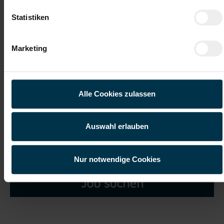
Statistiken
Marketing
Ich habe die
Datenschutzerklärung
gelesen und verstanden
und willige ein, dass meine personenbezogenen Daten im
Rahmen meiner Initiativbewerbung für die Dauer von drei
Alle Cookies zulassen
Jahren verarbeitet werden dürfen.*
Auswahl erlauben
Nur notwendige Cookies
Job suchen