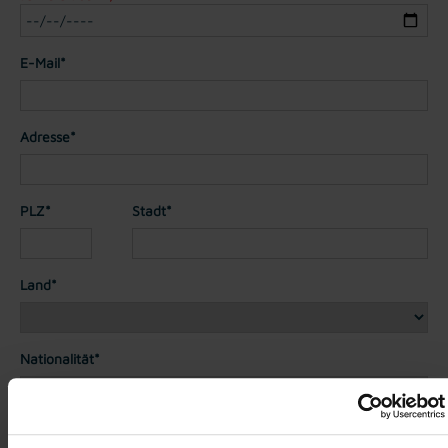
E-Mail*
Adresse*
PLZ*
Stadt*
Land*
Nationalität*
Telefon*