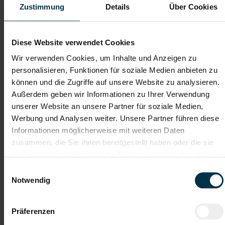
Zustimmung
Details
Über Cookies
Dateianhänge (max. 30MB gesamt - Bilder, Word oder PDF)
Diese Website verwendet Cookies
Lebenslauf
Wir verwenden Cookies, um Inhalte und Anzeigen zu
personalisieren, Funktionen für soziale Medien anbieten zu
können und die Zugriffe auf unsere Website zu analysieren.
Bewerbungsschreiben
Außerdem geben wir Informationen zu Ihrer Verwendung
unserer Website an unsere Partner für soziale Medien,
Werbung und Analysen weiter. Unsere Partner führen diese
Empfehlungschreiben / Zeugnisse
Informationen möglicherweise mit weiteren Daten
zusammen, die Sie ihnen bereitgestellt haben oder die sie
im Rahmen Ihrer Nutzung der Dienste gesammelt haben.
Einwilligungsauswahl
Notwendig
Datei 4
Präferenzen
Datei 5