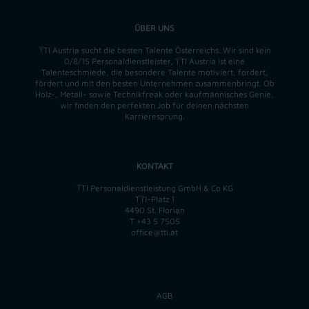
ÜBER UNS
TTI Austria sucht die besten Talente Österreichs. Wir sind kein
0/8/15 Personaldienstleister, TTI Austria ist eine
Talenteschmiede, die besondere Talente motiviert, fordert,
fördert und mit den besten Unternehmen zusammenbringt. Ob
Holz-, Metall- sowie Technikfreak oder kaufmännisches Genie,
wir finden
den perfekten
Job für deinen nächsten
Karrieresprung.
KONTAKT
TTI Personaldienstleistung GmbH & Co KG
TTI-Platz 1
4490 St. Florian
T
+43 5 7505
office@tti.at
AGB