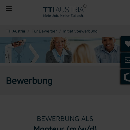
You are here:
TTI Austria
Für Bewerber
Initiativbewerbung
Bewerbung
BEWERBUNG ALS
Monteur (m/w/d)