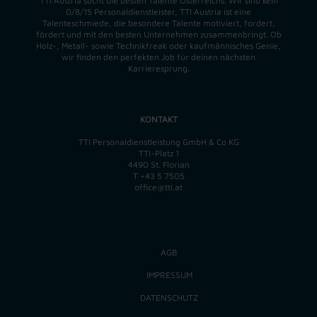
TTI Austria sucht die besten Talente Österreichs. Wir sind kein
0/8/15 Personaldienstleister, TTI Austria ist eine
Talenteschmiede, die besondere Talente motiviert, fordert,
fördert und mit den besten Unternehmen zusammenbringt. Ob
Holz-, Metall- sowie Technikfreak oder kaufmännisches Genie,
wir finden
den perfekten
Job für deinen nächsten
Karrieresprung.
KONTAKT
TTI Personaldienstleistung GmbH & Co KG
TTI-Platz 1
4490 St. Florian
T
+43 5 7505
office@tti.at
AGB
IMPRESSUM
DATENSCHUTZ