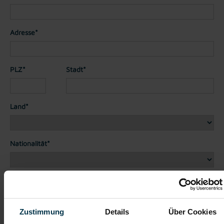
Adresse*
PLZ*
Stadt*
Land*
Nationalität*
Telefon*
Zustimmung
Details
Über Cookies
Dateianhänge (max. 30MB gesamt - Bilder, Word oder PDF)