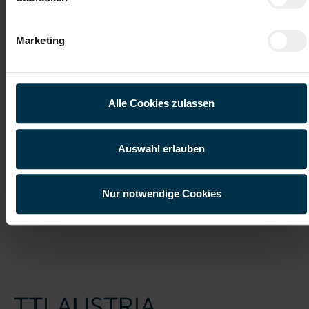
Ich habe die
Datenschutzerklärung
gelesen und verstanden
Marketing
und willige ein, dass meine personenbezogenen Daten im
Rahmen meiner Initiativbewerbung für die Dauer von drei
Jahren verarbeitet werden dürfen.*
Alle Cookies zulassen
Auswahl erlauben
Nur notwendige Cookies
Job suchen
TTI AUSTRIA