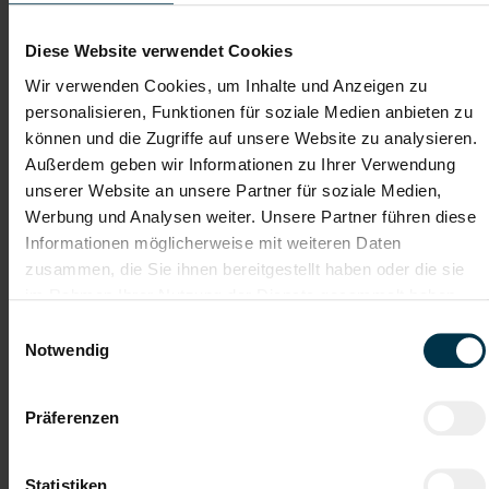
Lebenslauf
Diese Website verwendet Cookies
Wir verwenden Cookies, um Inhalte und Anzeigen zu
Bewerbungsschreiben
personalisieren, Funktionen für soziale Medien anbieten zu
können und die Zugriffe auf unsere Website zu analysieren.
Außerdem geben wir Informationen zu Ihrer Verwendung
unserer Website an unsere Partner für soziale Medien,
Empfehlungschreiben / Zeugnisse
Werbung und Analysen weiter. Unsere Partner führen diese
Informationen möglicherweise mit weiteren Daten
zusammen, die Sie ihnen bereitgestellt haben oder die sie
im Rahmen Ihrer Nutzung der Dienste gesammelt haben.
Datei 4
Einwilligungsauswahl
Notwendig
Datei 5
Präferenzen
Statistiken