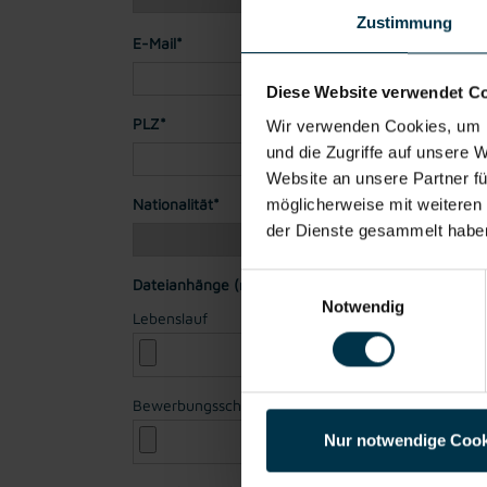
Zustimmung
E-Mail*
Diese Website verwendet C
PLZ*
Stadt*
Wir verwenden Cookies, um I
und die Zugriffe auf unsere 
Website an unsere Partner fü
Nationalität*
möglicherweise mit weiteren
der Dienste gesammelt habe
Einwilligungsauswahl
Dateianhänge (max. 30MB gesamt - Bilder, Word o
Notwendig
Lebenslauf
Bewerbungsschreiben
Nur notwendige Cook