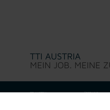
TTI AUSTRIA
MEIN JOB. MEINE 
TTI AUSTRIA
ÜBER UNS
TTI Austria sucht d
Warum TTI
sind kein 0/8/15 Per
eine Talenteschmie
Job suchen