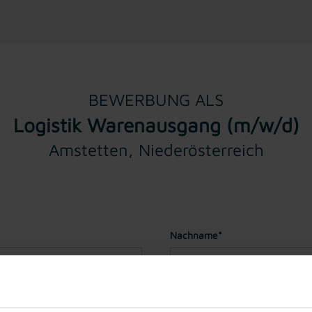
BEWERBUNG ALS
Logistik Warenausgang (m/w/d)
Amstetten, Niederösterreich
Nachname*
Geburtstag*
(Sie müssen für ei