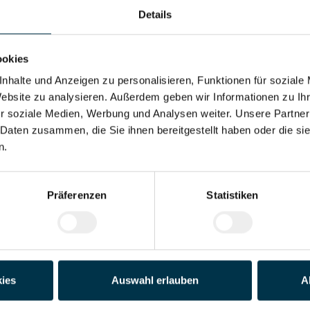
Details
Adresse*
ookies
Land*
nhalte und Anzeigen zu personalisieren, Funktionen für soziale
Website zu analysieren. Außerdem geben wir Informationen zu I
r soziale Medien, Werbung und Analysen weiter. Unsere Partner
Telefon*
 Daten zusammen, die Sie ihnen bereitgestellt haben oder die s
n.
der PDF)
Präferenzen
Statistiken
Datei 4
Datei 5
ies
Auswahl erlauben
A