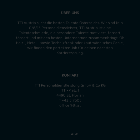
ÜBER UNS
TTI Austria sucht die besten Talente Österreichs. Wir sind kein
0/8/15 Personaldienstleister, TTI Austria ist eine
Talenteschmiede, die besondere Talente motiviert, fordert,
fördert und mit den besten Unternehmen zusammenbringt. Ob
Holz-, Metall- sowie Technikfreak oder kaufmännisches Genie,
wir finden
den perfekten
Job für deinen nächsten
Karrieresprung.
KONTAKT
TTI Personaldienstleistung GmbH & Co KG
TTI-Platz 1
4490 St. Florian
T
+43 5 7505
office@tti.at
AGB