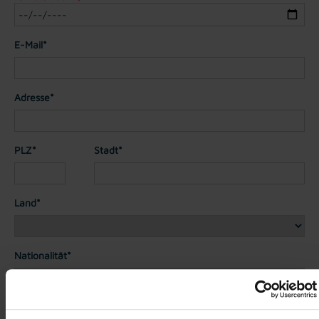
E-Mail*
Adresse*
PLZ*
Stadt*
Land*
Nationalität*
Telefon*