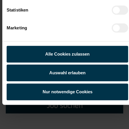
Statistiken
Marketing
Ich habe die
Datenschutzerklärung
gelesen und verstanden
und willige ein, dass meine personenbezogenen Daten im
Rahmen meiner Initiativbewerbung für die Dauer von drei
Alle Cookies zulassen
Jahren verarbeitet werden dürfen.*
Auswahl erlauben
Nur notwendige Cookies
Job suchen