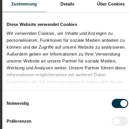
Zustimmung
Details
Über Cookies
Dateianhänge (max. 30MB gesamt - Bilder, Word oder PDF)
Diese Website verwendet Cookies
Lebenslauf
Wir verwenden Cookies, um Inhalte und Anzeigen zu
personalisieren, Funktionen für soziale Medien anbieten zu
können und die Zugriffe auf unsere Website zu analysieren.
Bewerbungsschreiben
Außerdem geben wir Informationen zu Ihrer Verwendung
unserer Website an unsere Partner für soziale Medien,
Werbung und Analysen weiter. Unsere Partner führen diese
Empfehlungschreiben / Zeugnisse
Informationen möglicherweise mit weiteren Daten
zusammen, die Sie ihnen bereitgestellt haben oder die sie
im Rahmen Ihrer Nutzung der Dienste gesammelt haben.
Einwilligungsauswahl
Notwendig
Datei 4
Präferenzen
Datei 5