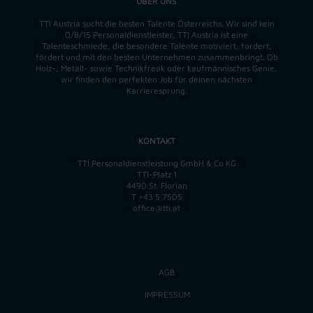
ÜBER UNS
TTI Austria sucht die besten Talente Österreichs. Wir sind kein
0/8/15 Personaldienstleister, TTI Austria ist eine
Talenteschmiede, die besondere Talente motiviert, fordert,
fördert und mit den besten Unternehmen zusammenbringt. Ob
Holz-, Metall- sowie Technikfreak oder kaufmännisches Genie,
wir finden
den perfekten
Job für deinen nächsten
Karrieresprung.
KONTAKT
TTI Personaldienstleistung GmbH & Co KG
TTI-Platz 1
4490 St. Florian
T
+43 5 7505
office@tti.at
AGB
IMPRESSUM