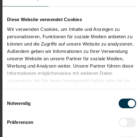
Dateianhänge (max. 30MB gesamt - Bilder, Word oder PDF)
Lebenslauf
Diese Website verwendet Cookies
Wir verwenden Cookies, um Inhalte und Anzeigen zu
personalisieren, Funktionen für soziale Medien anbieten zu
Bewerbungsschreiben
können und die Zugriffe auf unsere Website zu analysieren.
Außerdem geben wir Informationen zu Ihrer Verwendung
unserer Website an unsere Partner für soziale Medien,
Empfehlungschreiben / Zeugnisse
Werbung und Analysen weiter. Unsere Partner führen diese
Informationen möglicherweise mit weiteren Daten
zusammen, die Sie ihnen bereitgestellt haben oder die sie
im Rahmen Ihrer Nutzung der Dienste gesammelt haben.
Einwilligungsauswahl
Datei 4
Notwendig
Präferenzen
Datei 5