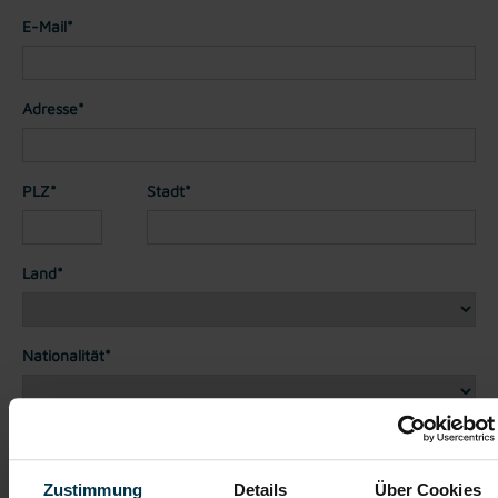
E-Mail*
Adresse*
PLZ*
Stadt*
Land*
Nationalität*
Telefon*
Zustimmung
Details
Über Cookies