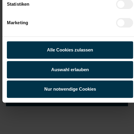
Statistiken
Marketing
Ich habe die
Datenschutzerklärung
gelesen und verstanden
und willige ein, dass meine personenbezogenen Daten im
Rahmen meiner Initiativbewerbung für die Dauer von drei
Jahren verarbeitet werden dürfen.*
Alle Cookies zulassen
Auswahl erlauben
Nur notwendige Cookies
Job suchen