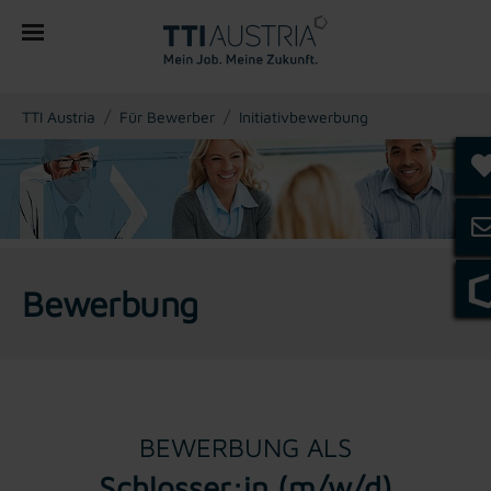
You are here:
TTI Austria
Für Bewerber
Initiativbewerbung
Bewerbung
BEWERBUNG ALS
Schlosser:in (m/w/d)