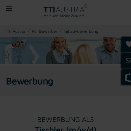
You are here:
TTI Austria
Für Bewerber
Initiativbewerbung
Bewerbung
BEWERBUNG ALS
Tischler (m/w/d)