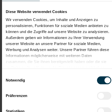
Lebenslauf
Diese Website verwendet Cookies
Wir verwenden Cookies, um Inhalte und Anzeigen zu
Bewerbungsschreiben
personalisieren, Funktionen für soziale Medien anbieten zu
können und die Zugriffe auf unsere Website zu analysieren.
Außerdem geben wir Informationen zu Ihrer Verwendung
unserer Website an unsere Partner für soziale Medien,
Empfehlungschreiben / Zeugnisse
Werbung und Analysen weiter. Unsere Partner führen diese
Informationen möglicherweise mit weiteren Daten
zusammen, die Sie ihnen bereitgestellt haben oder die sie
im Rahmen Ihrer Nutzung der Dienste gesammelt haben.
Datei 4
Einwilligungsauswahl
Notwendig
Datei 5
Präferenzen
Statistiken