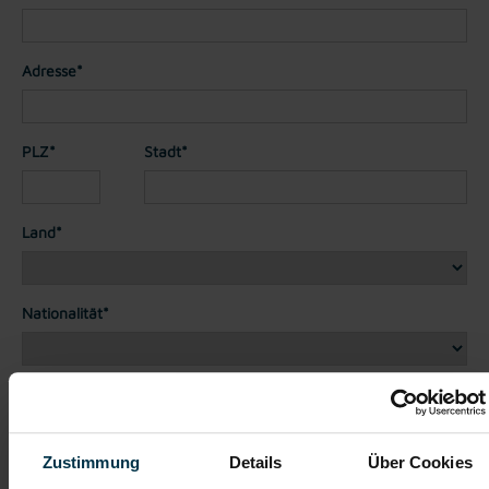
Adresse*
PLZ*
Stadt*
Land*
Nationalität*
Telefon*
Zustimmung
Details
Über Cookies
Dateianhänge (max. 30MB gesamt - Bilder, Word oder PDF)