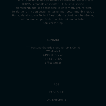
TTI Austria sucht die besten Talente Österreichs. Wir sind kein
0/8/15 Personaldienstleister, TTI Austria ist eine
Talenteschmiede, die besondere Talente motiviert, fordert,
fördert und mit den besten Unternehmen zusammenbringt. Ob
Holz-, Metall- sowie Technikfreak oder kaufmännisches Genie,
wir finden
den perfekten
Job für deinen nächsten
Karrieresprung.
KONTAKT
TTI Personaldienstleistung GmbH & Co KG
TTI-Platz 1
4490 St. Florian
T
+43 5 7505
office@tti.at
AGB
IMPRESSUM
DATENSCHUTZ