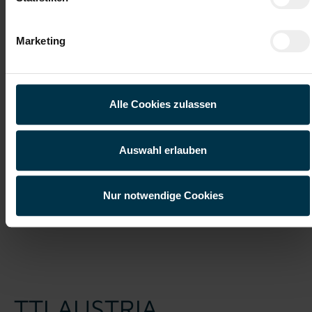
Ich habe die
Datenschutzerklärung
gelesen und verstanden
Marketing
und willige ein, dass meine personenbezogenen Daten im
Rahmen meiner Initiativbewerbung für die Dauer von drei
Jahren verarbeitet werden dürfen.*
Alle Cookies zulassen
Auswahl erlauben
Nur notwendige Cookies
Job suchen
TTI AUSTRIA